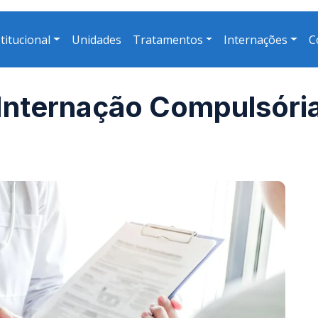
titucional
Unidades
Tratamentos
Internações
C
Internação Compulsóri