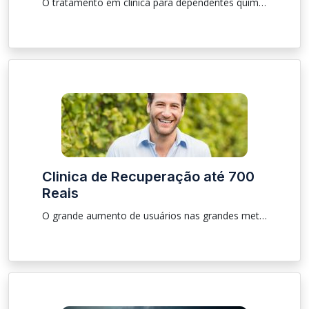
O tratamento em clínica para dependentes químicos e alcoólatras podem ter grande variação em seu preço e valores. O custo depende de uma variedade de coisas, como por exemplo, se o tratamento oferece algumas comodidades exclusivas com maior padrão de conforto, e o que o tratamento oferece, tanto quanto a desintoxicação quanto os serviços de reabilitação.
Clinica de Recuperação até 700
Reais
O grande aumento de usuários nas grandes metrópoles vem aumentando a cada dia,achar algo barato e com valores até 700 reais não é fácil por isso separamos as melhores informações sobre clínica involuntária até 700,00 reais para que as pessoas que estão procurando reabilitação e ajuda aos dependentes químicos e alcoólatras seja masculino ou feminino para que possam ter o atendimento necessário , levando o principio de avaliação de caso por caso para sua recuperação.