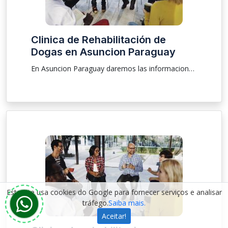
Clinica de Rehabilitación de
Dogas en Asuncion Paraguay
En Asuncion Paraguay daremos las informaciones, ubicación sobre clínica para que las personas que están buscando una rehabilitación y tratamiento de drogas y de alcoholismo sea él masculino o femenino pudiendo ser una internación voluntaria e involuntaria, atendemos a pacientes mayores, menores y ancianos .
Este site usa cookies do Google para fornecer serviços e analisar
tráfego.
Saiba mais.
Aceitar!